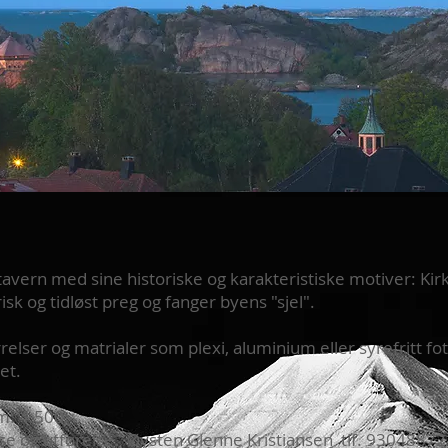
tavern med sine historiske og karakteristiske motiver: Kir
sk og tidløst preg og fanger byens "sjel".
ørrelser og matrialer som plexi, aluminium eller syrefritt 
et.
: 4.500,-
lse og utførelse. Øysten Glenne Kristiansen tlf. 93048872 e