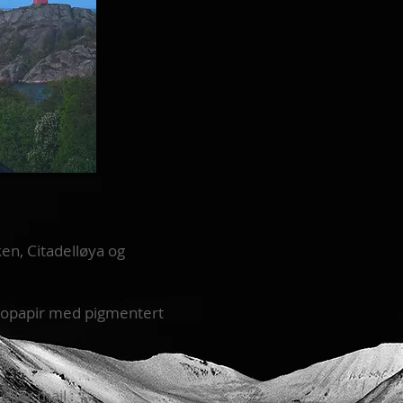
ken, Citadelløya og
fotopapir med pigmentert
ller mail :