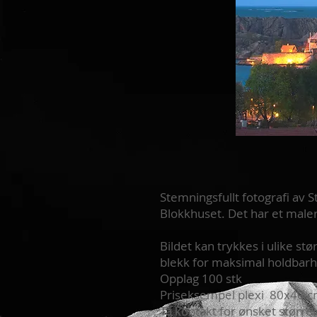
Stemningsfullt fotografi av S
Blokkhuset. Det har et maleri
Bildet kan trykkes i ulike st
blekk for maksimal holdbarh
Opplag 100 stk
Priseksempel plexi 80x40 cm
Ta kontakt for ønsket større